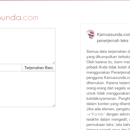
Kamussunda.com
penerjemah teks
Semua data terjemahan d
yang dikumpulkan terbuka
Oleh karena itu, kami me
pribadi Anda tidak boleh
menggunakan Penerjemah 
pengguna Kamussunda.com 
ditemukan. Karena terjem
orang-orang dari segala
untuk tidak menggunakan
ketidaknyamanan. Penghin
dalam konten yang ditam
Jika ada elemen, pengatur
→
"Kontak"
dengan adminis
terakhir dalam mengedit,
permukaan teks: tata baha
lainnya seperti gaya dan 