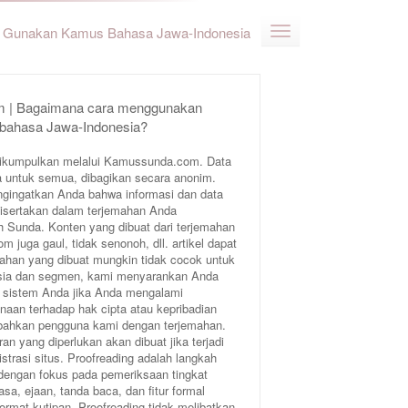
Gunakan Kamus Bahasa Jawa-Indonesia
 | Bagaimana cara menggunakan
 bahasa Jawa-Indonesia?
ikumpulkan melalui Kamussunda.com. Data
 untuk semua, dibagikan secara anonim.
ngingatkan Anda bahwa informasi dan data
 disertakan dalam terjemahan Anda
Sunda. Konten yang dibuat dari terjemahan
juga gaul, tidak senonoh, dll. artikel dapat
ahan yang dibuat mungkin tidak cocok untuk
 usia dan segmen, kami menyarankan Anda
 sistem Anda jika Anda mengalami
aan terhadap hak cipta atau kepribadian
bahkan pengguna kami dengan terjemahan.
an yang diperlukan akan dibuat jika terjadi
trasi situs. Proofreading adalah langkah
 dengan fokus pada pemeriksaan tingkat
sa, ejaan, tanda baca, dan fitur formal
format kutipan. Proofreading tidak melibatkan