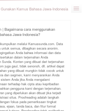
Gunakan Kamus Bahasa Jawa-Indonesia
 | Bagaimana cara menggunakan
 bahasa Jawa-Indonesia?
ikumpulkan melalui Kamussunda.com. Data
 untuk semua, dibagikan secara anonim.
ngingatkan Anda bahwa informasi dan data
 disertakan dalam terjemahan Anda
Sunda. Konten yang dibuat dari terjemahan
juga gaul, tidak senonoh, dll. artikel dapat
ahan yang dibuat mungkin tidak cocok untuk
 usia dan segmen, kami menyarankan Anda
 sistem Anda jika Anda mengalami
aan terhadap hak cipta atau kepribadian
bahkan pengguna kami dengan terjemahan.
an yang diperlukan akan dibuat jika terjadi
trasi situs. Proofreading adalah langkah
 dengan fokus pada pemeriksaan tingkat
sa, ejaan, tanda baca, dan fitur formal
format kutipan. Proofreading tidak melibatkan