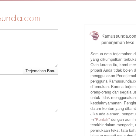
Kamussunda.com
penerjemah teks
Semua data terjemahan d
yang dikumpulkan terbuka
Oleh karena itu, kami me
pribadi Anda tidak boleh
menggunakan Penerjemah 
pengguna Kamussunda.com 
ditemukan. Karena terjem
orang-orang dari segala
untuk tidak menggunakan
ketidaknyamanan. Penghin
dalam konten yang ditam
Jika ada elemen, pengatur
→
"Kontak"
dengan adminis
terakhir dalam mengedit,
permukaan teks: tata baha
lainnya seperti gaya dan 