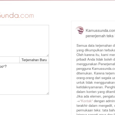
Kamussunda.com
penerjemah teks
Semua data terjemahan d
yang dikumpulkan terbuka
Oleh karena itu, kami me
pribadi Anda tidak boleh
menggunakan Penerjemah 
po²?
pengguna Kamussunda.com 
ditemukan. Karena terjem
orang-orang dari segala
untuk tidak menggunakan
ketidaknyamanan. Penghin
dalam konten yang ditam
Jika ada elemen, pengatur
→
"Kontak"
dengan adminis
terakhir dalam mengedit,
permukaan teks: tata baha
lainnya seperti gaya dan 