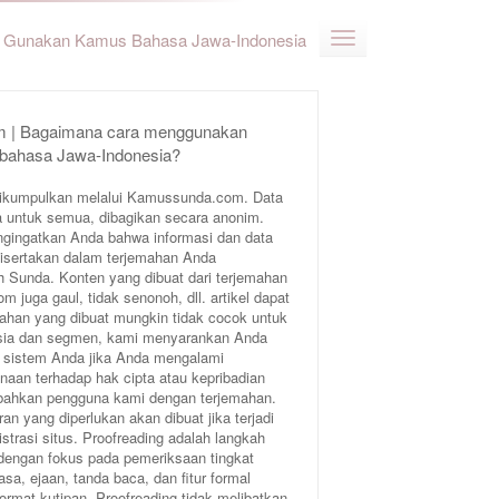
Gunakan Kamus Bahasa Jawa-Indonesia
 | Bagaimana cara menggunakan
 bahasa Jawa-Indonesia?
ikumpulkan melalui Kamussunda.com. Data
 untuk semua, dibagikan secara anonim.
ngingatkan Anda bahwa informasi dan data
 disertakan dalam terjemahan Anda
Sunda. Konten yang dibuat dari terjemahan
juga gaul, tidak senonoh, dll. artikel dapat
ahan yang dibuat mungkin tidak cocok untuk
 usia dan segmen, kami menyarankan Anda
 sistem Anda jika Anda mengalami
aan terhadap hak cipta atau kepribadian
bahkan pengguna kami dengan terjemahan.
an yang diperlukan akan dibuat jika terjadi
trasi situs. Proofreading adalah langkah
 dengan fokus pada pemeriksaan tingkat
sa, ejaan, tanda baca, dan fitur formal
format kutipan. Proofreading tidak melibatkan