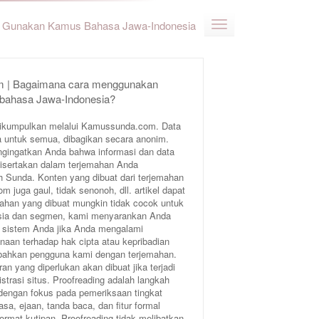
Gunakan Kamus Bahasa Jawa-Indonesia
 | Bagaimana cara menggunakan
 bahasa Jawa-Indonesia?
ikumpulkan melalui Kamussunda.com. Data
 untuk semua, dibagikan secara anonim.
ngingatkan Anda bahwa informasi dan data
 disertakan dalam terjemahan Anda
Sunda. Konten yang dibuat dari terjemahan
juga gaul, tidak senonoh, dll. artikel dapat
ahan yang dibuat mungkin tidak cocok untuk
 usia dan segmen, kami menyarankan Anda
 sistem Anda jika Anda mengalami
aan terhadap hak cipta atau kepribadian
bahkan pengguna kami dengan terjemahan.
an yang diperlukan akan dibuat jika terjadi
trasi situs. Proofreading adalah langkah
 dengan fokus pada pemeriksaan tingkat
sa, ejaan, tanda baca, dan fitur formal
format kutipan. Proofreading tidak melibatkan