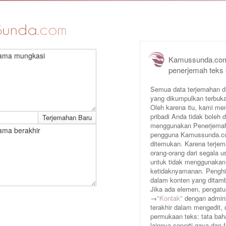
nama mungkasi
Kamussunda.com
penerjemah teks
Semua data terjemahan d
yang dikumpulkan terbuka
Oleh karena itu, kami me
pribadi Anda tidak boleh
menggunakan Penerjemah 
ama berakhir
pengguna Kamussunda.com 
ditemukan. Karena terjem
orang-orang dari segala
untuk tidak menggunakan
ketidaknyamanan. Penghin
dalam konten yang ditam
Jika ada elemen, pengatur
→
"Kontak"
dengan adminis
terakhir dalam mengedit,
permukaan teks: tata baha
lainnya seperti gaya dan 