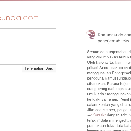
Kamussunda.com
penerjemah teks
Semua data terjemahan d
yang dikumpulkan terbuka
Oleh karena itu, kami me
pribadi Anda tidak boleh
menggunakan Penerjemah 
pengguna Kamussunda.com 
ditemukan. Karena terjem
orang-orang dari segala
untuk tidak menggunakan
ketidaknyamanan. Penghin
dalam konten yang ditam
Jika ada elemen, pengatur
→
"Kontak"
dengan adminis
terakhir dalam mengedit,
permukaan teks: tata baha
lainnya seperti gaya dan 