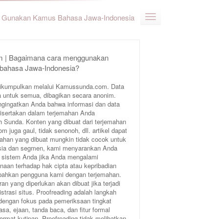
Gunakan Kamus Bahasa Jawa-Indonesia
 | Bagaimana cara menggunakan
 bahasa Jawa-Indonesia?
ikumpulkan melalui Kamussunda.com. Data
 untuk semua, dibagikan secara anonim.
ngingatkan Anda bahwa informasi dan data
 disertakan dalam terjemahan Anda
Sunda. Konten yang dibuat dari terjemahan
juga gaul, tidak senonoh, dll. artikel dapat
ahan yang dibuat mungkin tidak cocok untuk
 usia dan segmen, kami menyarankan Anda
 sistem Anda jika Anda mengalami
aan terhadap hak cipta atau kepribadian
bahkan pengguna kami dengan terjemahan.
an yang diperlukan akan dibuat jika terjadi
trasi situs. Proofreading adalah langkah
 dengan fokus pada pemeriksaan tingkat
sa, ejaan, tanda baca, dan fitur formal
format kutipan. Proofreading tidak melibatkan