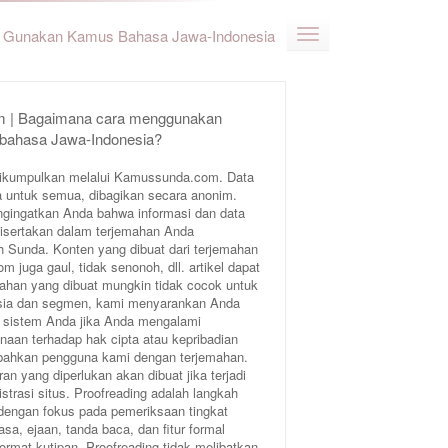
Gunakan Kamus Bahasa Jawa-Indonesia
 | Bagaimana cara menggunakan
 bahasa Jawa-Indonesia?
ikumpulkan melalui Kamussunda.com. Data
 untuk semua, dibagikan secara anonim.
ngingatkan Anda bahwa informasi dan data
 disertakan dalam terjemahan Anda
Sunda. Konten yang dibuat dari terjemahan
juga gaul, tidak senonoh, dll. artikel dapat
ahan yang dibuat mungkin tidak cocok untuk
 usia dan segmen, kami menyarankan Anda
 sistem Anda jika Anda mengalami
aan terhadap hak cipta atau kepribadian
bahkan pengguna kami dengan terjemahan.
an yang diperlukan akan dibuat jika terjadi
trasi situs. Proofreading adalah langkah
 dengan fokus pada pemeriksaan tingkat
sa, ejaan, tanda baca, dan fitur formal
format kutipan. Proofreading tidak melibatkan