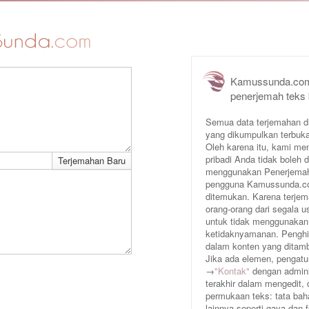
Kamussunda.com
penerjemah teks
Semua data terjemahan d
yang dikumpulkan terbuka
Oleh karena itu, kami me
pribadi Anda tidak boleh
menggunakan Penerjemah 
pengguna Kamussunda.com 
ditemukan. Karena terjem
orang-orang dari segala
untuk tidak menggunakan
ketidaknyamanan. Penghin
dalam konten yang ditam
Jika ada elemen, pengatur
→
"Kontak"
dengan adminis
terakhir dalam mengedit,
permukaan teks: tata baha
lainnya seperti gaya dan 